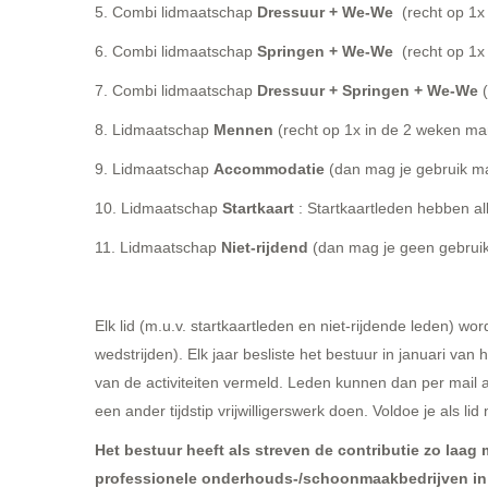
5. Combi lidmaatschap
Dressuur + We-We
(recht op 1x 
6. Combi lidmaatschap
Springen + We-We
(recht op 1x 
7. Combi lidmaatschap
Dressuur + Springen + We-We
(
8. Lidmaatschap
Mennen
(recht op 1x in de 2 weken m
9. Lidmaatschap
Accommodatie
(dan mag je gebruik m
10. Lidmaatschap
Startkaart
: Startkaartleden hebben a
11. Lidmaatschap
Niet-rijdend
(dan mag je geen gebruik
Elk lid (m.u.v. startkaartleden en niet-rijdende leden) wor
wedstrijden). Elk jaar besliste het bestuur in januari va
van de activiteiten vermeld. Leden kunnen dan per mail 
een ander tijdstip vrijwilligerswerk doen. Voldoe je als l
Het bestuur heeft als streven de contributie zo laag
professionele onderhouds-/schoonmaakbedrijven in t