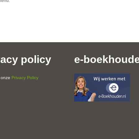
kend.
vacy policy
e-boekhoud
r onze
Privacy Policy