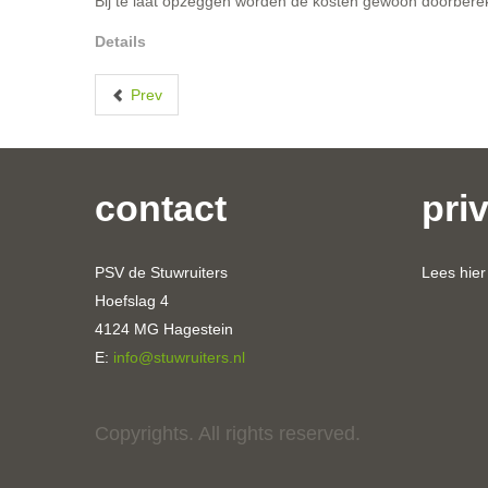
Bij te laat opzeggen worden de kosten gewoon doorbere
Details
Prev
contact
pri
PSV de Stuwruiters
Lees hie
Hoefslag 4
4124 MG Hagestein
E:
info@stuwruiters.nl
Copyrights. All rights reserved.