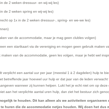
in de 2 weken dressuur- en wij-wij les)
in de 2 weken spring en wij-wij les)
recht op 1x in de 2 weken dressuur-, spring- en we-we les)
annen)
aken van de accommodatie, maar je mag geen clubles volgen)
lleen een startkaart via de vereniging en mogen geen gebruik maken 
 maken van de accommodatie, geen les volgen, maar je hebt wel inspr
dt verplicht een aantal uur per jaar (meestal 1 à 2 dagdelen) hulp te bie
n het betreffende jaar hoeveel uur hulp er dat jaar van de leden verwach
aangeven wanneer zij kunnen helpen. Lukt het je echt niet om op deze d
id niet aan het verplichte aantal uren hulp, dan ziet het bestuur zich ge
 mogelijk te houden. Dit kan alleen als we activiteiten organisere
e huren die de accommodatie netjes houden. Wij doen het dus mé