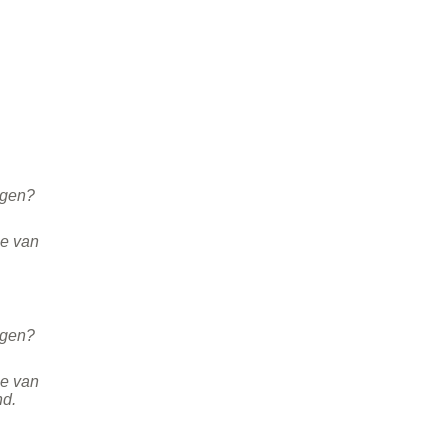
ngen?
ie van
ngen?
ie van
nd.