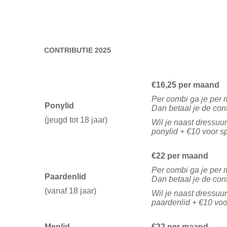
CONTRIBUTIE 2025
€16,25 per maand
Per combi ga je per 
Ponylid
Dan betaal je de cont
(jeugd tot 18 jaar)
Wil je naast dressuu
ponylid + €10 voor s
€22 per maand
Per combi ga je per 
Paardenlid
Dan betaal je de cont
(vanaf 18 jaar)
Wil je naast dressuu
paardenlid + €10 voo
Menlid
€22 per maand